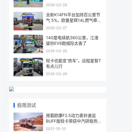
2026-03-29
全新K14FN平台加持百公里节
气 5%，欧曼星辉14L燃气牵引
车省气又
2026-03-27
140度电续航360公里，江淮
骏铃EV9跑城际太香了
2026-03-26
轻卡也能变“房车”，远程星智T
有点儿行
2026-03-26
极限测试
搭载欧康F2.5动力奥铃速运
BUFF版轻卡荣获中汽研极热动
力认证
2021-10-10