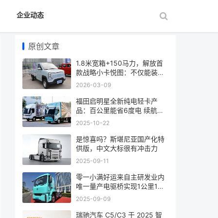
企业动态
原创文章
1.8米宽箱+150马力，解放首
款战略小卡悦图：不仅能装，
更是卡友的“
2026-03-09
福田启明星全新纯电轻卡产
品：百公里能省6度电 续航
607公里
2025-10-22
是惊喜吗？斯堪尼亚国产化特
供版，中文大标很有冲击力
2025-09-11
零一小满好运来自主研发业内
唯一量产电驱桥实现1公里1度
电
2025-09-09
瑞驰汽车 C5/C3 于 2025 智