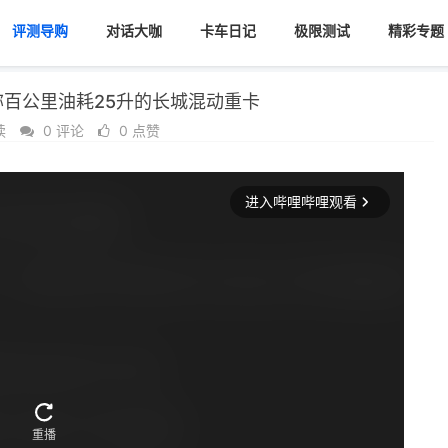
评测导购
对话大咖
卡车日记
极限测试
精彩专题
号称百公里油耗25升的长城混动重卡
读
0 评论
0 点赞