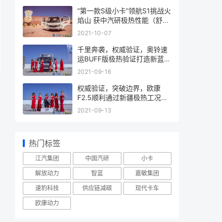
“第一款S级小卡”领航S1挑战火
焰山 获中汽研极热性能（舒
适）认证
2021-10-07
千里奔袭，权威验证，奥铃速
运BUFF版极热验证打造新蓝牌
更优选择
2021-09-16
权威验证，突破边界，欧康
F2.5顺利通过新疆极热工况验
证试验
2021-09-13
热门标签
江汽集团
中国汽研
小卡
解放动力
智蓝
嘉敏集团
速豹科技
供应链减碳
现代卡车
欧康动力