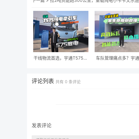
下一篇 >
拉2吨货能跑300公里，重载纯电小卡卡文乐迪
干线物流首选，宇通T575纯
车队管理痛点多？宇
电牵引车来了
通用一部手机帮你全
评论列表
共有
0
条评论
发表评论