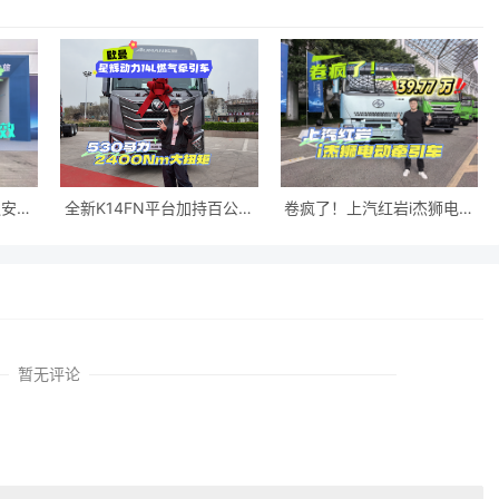
通安睿
全新K14FN平台加持百公里
卷疯了！上汽红岩i杰狮电动
解决
节气 5%，欧曼星辉14L燃气
牵引车仅 39.77 万，配置拉
牵引车省气又有劲
满还零息
暂无评论