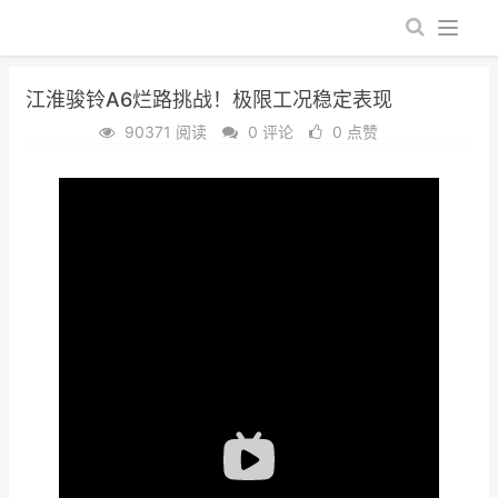
江淮骏铃A6烂路挑战！极限工况稳定表现
90371 阅读
0 评论
0 点赞