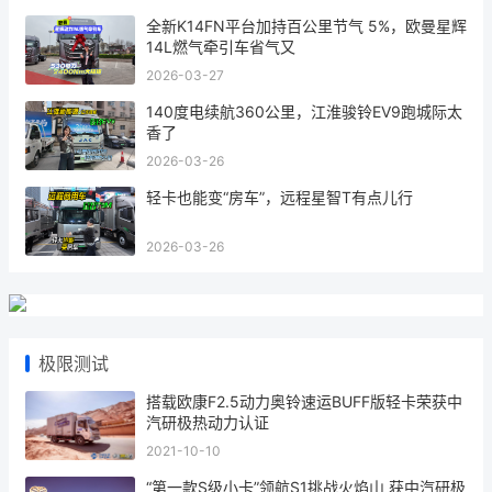
原创视频
干线物流首选，宇通T575纯电牵引车来了
2026-03-31
车队管理痛点多？宇通安睿通用一部手机帮你
全解决
2026-03-29
全新K14FN平台加持百公里节气 5%，欧曼星辉
14L燃气牵引车省气又
2026-03-27
140度电续航360公里，江淮骏铃EV9跑城际太
香了
2026-03-26
轻卡也能变“房车”，远程星智T有点儿行
2026-03-26