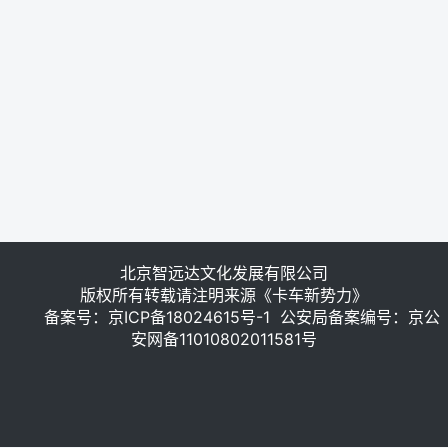
热门标签
福田时代
东风商用车
卡文
杨嘉集团
福田商用车
长城商用车
江铃乐行
江铃大道
中国汽研华东总部举行能力发布会
零一汽车
北京智远达文化发展有限公司
版权所有转载请注明来源《卡车新势力》
备案号：
京ICP备18024615号-1
公安局备案编号：京公
安网备11010802011581号