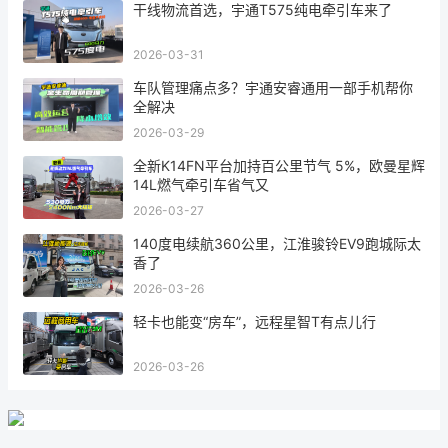
干线物流首选，宇通T575纯电牵引车来了
2026-03-31
车队管理痛点多？宇通安睿通用一部手机帮你
全解决
2026-03-29
全新K14FN平台加持百公里节气 5%，欧曼星辉
14L燃气牵引车省气又
2026-03-27
140度电续航360公里，江淮骏铃EV9跑城际太
香了
2026-03-26
轻卡也能变“房车”，远程星智T有点儿行
2026-03-26