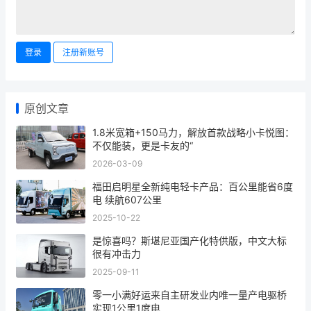
登录
注册新账号
原创文章
1.8米宽箱+150马力，解放首款战略小卡悦图：
不仅能装，更是卡友的“
2026-03-09
福田启明星全新纯电轻卡产品：百公里能省6度
电 续航607公里
2025-10-22
是惊喜吗？斯堪尼亚国产化特供版，中文大标
很有冲击力
2025-09-11
零一小满好运来自主研发业内唯一量产电驱桥
实现1公里1度电