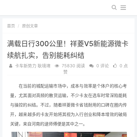
首页
原创文章
满载日行300公里！祥菱V5新能源微卡
续航扎实，告别能耗纠结
卡车新势力 耿境堉
75830 阅读
0 评论
0 点
赞
在当前的城配运输市场中，成本与效率是个体户的核心考
量，尤其面对高频的散货运输，不少卡友在选车时常深陷能耗
与操控的纠结。不过，随着祥菱微卡省钱耐用的口碑在圈内传
开，越来越多的卡友开始将其视为入行创业和降本增效的破局
关键，来自河南的逯师傅便是其中之一。