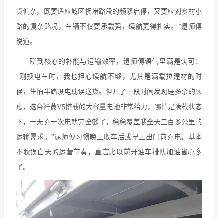
货偏杂，既要适应城区拥堵路段的频繁启停，又要应对乡村小
路的复杂路况，车辆不仅要承载强，续航更得扎实。”逯师傅
说道。
聊到核心的补能与运输效率，逯师傅语气里满是认可：
“刚换电车时，我也担心续航不够，尤其是满载拉建材的时
候，生怕半路没电耽误送货。但开了一段时间发现是多余的顾
虑，这台祥菱V5搭载的大容量电池非常给力。哪怕是满载状态
下，一天充一次电就完全够了，稳稳覆盖我全天三百多公里的
运输需求。”逯师傅习惯晚上收车后或早上出门前充电，基本
不耽误白天的运营节奏，直言比以前开油车排队加油省心多
了。