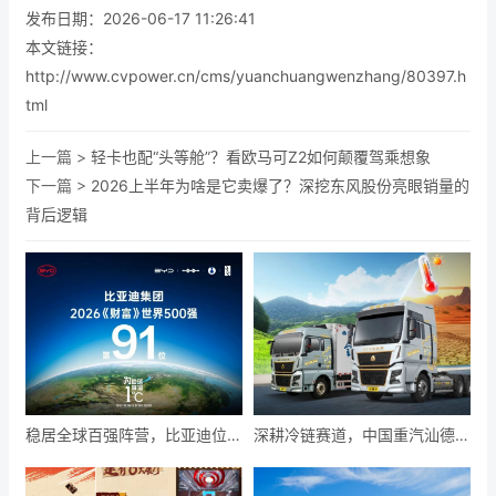
发布日期：2026-06-17 11:26:41
本文链接：
http://www.cvpower.cn/cms/yuanchuangwenzhang/80397.h
tml
上一篇 >
轻卡也配“头等舱”？看欧马可Z2如何颠覆驾乘想象
下一篇 >
2026上半年为啥是它卖爆了？深挖东风股份亮眼销量的
背后逻辑
稳居全球百强阵营，比亚迪位列
深耕冷链赛道，中国重汽汕德卡
2026年《财富》世界500强第
以专业实力一路领“鲜”
91位