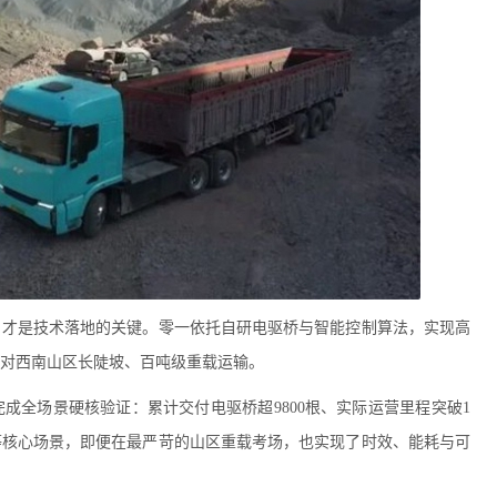
，才是技术落地的关键。零一依托自研电驱桥与智能控制算法，实现高
对西南山区长陡坡、百吨级重载运输。
成全场景硬核验证：累计交付电驱桥超9800根、实际运营里程突破1
等核心场景，即便在最严苛的山区重载考场，也实现了时效、能耗与可