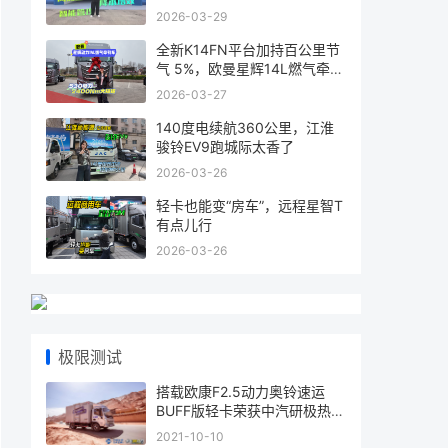
2026-03-29
全新K14FN平台加持百公里节
气 5%，欧曼星辉14L燃气牵引
车省气又
2026-03-27
140度电续航360公里，江淮
骏铃EV9跑城际太香了
2026-03-26
轻卡也能变“房车”，远程星智T
有点儿行
2026-03-26
极限测试
搭载欧康F2.5动力奥铃速运
BUFF版轻卡荣获中汽研极热动
力认证
2021-10-10