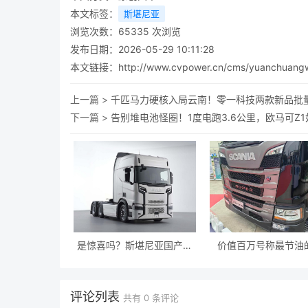
本文标签：
斯堪尼亚
浏览次数：
65335
次浏览
发布日期：2026-05-29 10:11:28
本文链接：
http://www.cvpower.cn/cms/yuanchuang
上一篇 >
千匹马力硬核入局云南！零一科技两款新品批
下一篇 >
告别堆电池怪圈！1度电跑3.6公里，欧马可Z
是惊喜吗？斯堪尼亚国产化
价值百万号称最节油
特供版，中文大标很有冲击
卡，斯堪尼亚Super
力
为行业颓势解药
评论列表
共有
0
条评论