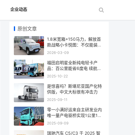
企业动态
原创文章
1.8米宽箱+150马力，解放首
款战略小卡悦图：不仅能装，
更是卡友的“
2026-03-09
福田启明星全新纯电轻卡产
品：百公里能省6度电 续航
607公里
2025-10-22
是惊喜吗？斯堪尼亚国产化特
供版，中文大标很有冲击力
2025-09-11
零一小满好运来自主研发业内
唯一量产电驱桥实现1公里1度
电
2025-09-09
瑞驰汽车 C5/C3 于 2025 智