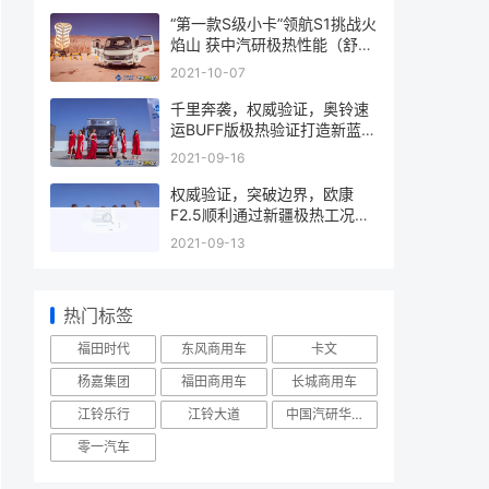
“第一款S级小卡”领航S1挑战火
焰山 获中汽研极热性能（舒
适）认证
2021-10-07
千里奔袭，权威验证，奥铃速
运BUFF版极热验证打造新蓝牌
更优选择
2021-09-16
权威验证，突破边界，欧康
F2.5顺利通过新疆极热工况验
证试验
2021-09-13
热门标签
福田时代
东风商用车
卡文
杨嘉集团
福田商用车
长城商用车
江铃乐行
江铃大道
中国汽研华东总部举行能力发布会
零一汽车