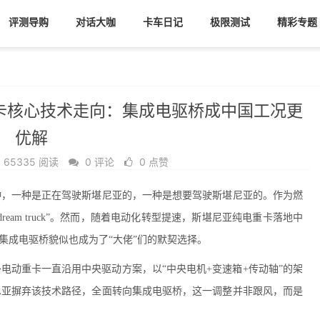
评测导购
对话大咖
卡车日记
极限测试
精彩专题
卡核心技术走向：集成电驱桥成中国工况更
优解
65335 阅读
0 评论
0 点赞
种，一种是正在驾驶斯堪尼亚的，一种是想要驾驶斯堪尼亚的。作为燃
eam truck”。然而，随着电动化转型提速，斯堪尼亚纯电重卡落地中
集成电驱桥貌似也成为了“大佬”们的默契选择。
电动重卡一直沿用中央驱动方案，以“中央电机+变速箱+传动轴”的架
尼亚摒弃该技术路径，全面转向集成电驱桥，这一调整并非跟风，而是