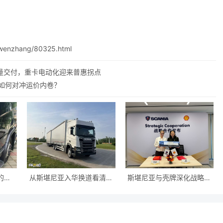
wenzhang/80325.html
量交付，重卡电动化迎来普惠拐点
1如何对冲运价内卷？
的重
从斯堪尼亚入华换道看清电
斯堪尼亚与壳牌深化战略合
能否成
动重卡核心技术走向：集成
作 共促可持续交通发展
电驱桥成中国工况更优解