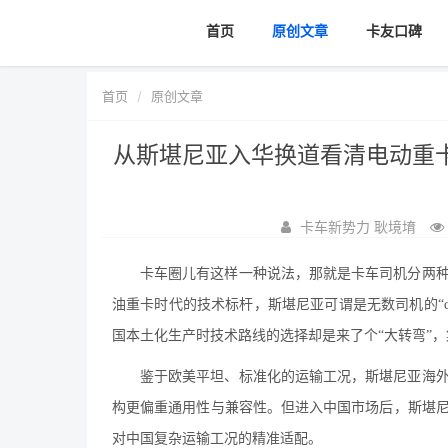
首页
原创文章
卡友口碑
首页
原创文章
从斯堪尼亚入华换道看清电动重
卡车新势力 耿境堉
卡车圈儿有这样一种说法，那就是卡车司机分两
油重卡时代的技术标杆，斯堪尼亚可谓是无数司机的“dr
国本土化生产时技术路线的选择却是来了个“大转弯”，
鉴于欧美平坦、标准化的运输工况，斯堪尼亚海外
构更偏重通用性与兼容性。但进入中国市场后，斯堪
对中国复杂运输工况的精准适配。