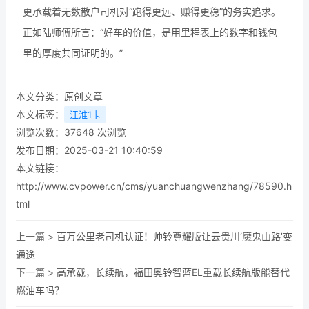
更承载着无数散户司机对“跑得更远、赚得更稳”的务实追求。
正如陆师傅所言：“好车的价值，是用里程表上的数字和钱包
里的厚度共同证明的。”
本文分类：
原创文章
本文标签：
江淮1卡
浏览次数：
37648
次浏览
发布日期：2025-03-21 10:40:59
本文链接：
http://www.cvpower.cn/cms/yuanchuangwenzhang/78590.h
tml
上一篇 >
百万公里老司机认证！帅铃尊耀版让云贵川‘魔鬼山路’变
通途
下一篇 >
高承载，长续航，福田奥铃智蓝EL重载长续航版能替代
燃油车吗？