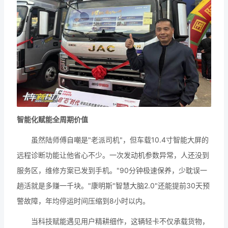
智能化赋能全周期价值
虽然陆师傅自嘲是"老派司机"，但车载10.4寸智能大屏的
远程诊断功能让他省心不少。一次发动机参数异常，人还没到
服务区，维修方案已发到手机。"90分钟极速保养，少耽误一
趟活就是多赚一千块。"康明斯"智慧大脑2.0"还能提前30天预
警故障，年均停运时间压缩到8小时以内。
当科技赋能遇见用户精耕细作，这辆轻卡不仅承载货物，