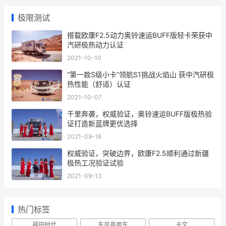
140度电续航360公里，江淮骏铃EV9跑城际太
香了
2026-03-26
轻卡也能变“房车”，远程星智T有点儿行
2026-03-26
极限测试
搭载欧康F2.5动力奥铃速运BUFF版轻卡荣获中
汽研极热动力认证
2021-10-10
“第一款S级小卡”领航S1挑战火焰山 获中汽研极
热性能（舒适）认证
2021-10-07
千里奔袭，权威验证，奥铃速运BUFF版极热验