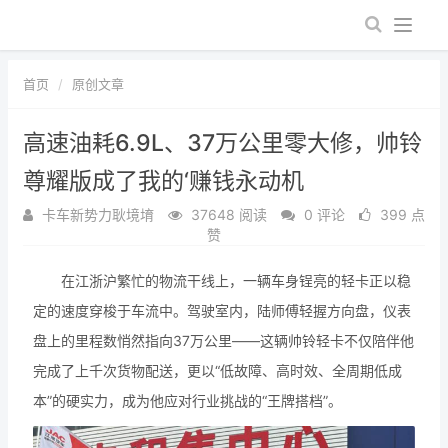
首页
原创文章
高速油耗6.9L、37万公里零大修，帅铃
尊耀版成了我的‘赚钱永动机
卡车新势力耿境堉
37648 阅读
0 评论
399 点
赞
在江浙沪繁忙的物流干线上，一辆车身锃亮的轻卡正以稳
定的速度穿梭于车流中。驾驶室内，陆师傅轻握方向盘，仪表
盘上的里程数悄然指向37万公里——这辆帅铃轻卡不仅陪伴他
完成了上千次货物配送，更以“低故障、高时效、全周期低成
本”的硬实力，成为他应对行业挑战的“王牌搭档”。