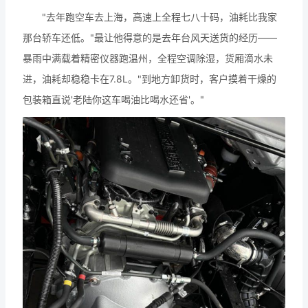
"去年跑空车去上海，高速上全程七八十码，油耗比我家
那台轿车还低。"最让他得意的是去年台风天送货的经历——
暴雨中满载着精密仪器跑温州，全程空调除湿，货厢滴水未
进，油耗却稳稳卡在7.8L。"到地方卸货时，客户摸着干燥的
包装箱直说'老陆你这车喝油比喝水还省'。"