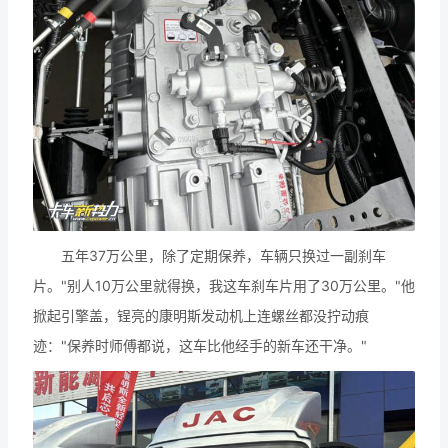
五年37万公里，除了定期保养，车辆只换过一副刹车
片。"别人10万公里就得换，我这车刹车片用了30万公里。"他
掀起引擎盖，锃亮的康明斯发动机上连螺丝都没拧动痕
迹："保养时师傅都说，这车比他经手的新车还干净。"