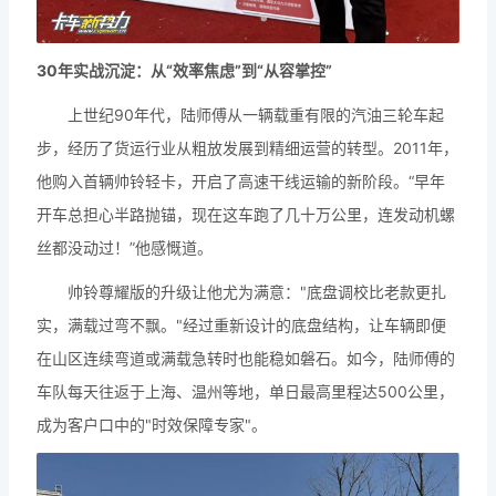
30年实战沉淀：从“效率焦虑”到“从容掌控”
上世纪90年代，陆师傅从一辆载重有限的汽油三轮车起
步，经历了货运行业从粗放发展到精细运营的转型。2011年，
他购入首辆帅铃轻卡，开启了高速干线运输的新阶段。“早年
开车总担心半路抛锚，现在这车跑了几十万公里，连发动机螺
丝都没动过！”他感慨道。
帅铃尊耀版的升级让他尤为满意："底盘调校比老款更扎
实，满载过弯不飘。"经过重新设计的底盘结构，让车辆即便
在山区连续弯道或满载急转时也能稳如磐石。如今，陆师傅的
车队每天往返于上海、温州等地，单日最高里程达500公里，
成为客户口中的"时效保障专家"。