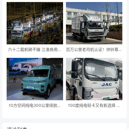
六十二载躬耕不辍 江淮商用车
百万公里老司机认证！帅铃尊耀
书写全球轻卡新篇章
版让云贵川‘魔鬼山路’变通途
10方空间纯电300公里续航，
100度纯电轻卡又有新选择 江
实力与颜值并存的城配神车江淮
淮1卡帅铃ES6强势来袭
Van宝路