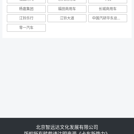
证打造新蓝牌更优选择
2021-09-16
权威验证，突破边界，欧康F2.5顺利通过新疆
极热工况验证试验
2021-09-13
热门标签
福田时代
东风商用车
卡文
杨嘉集团
福田商用车
长城商用车
江铃乐行
江铃大道
中国汽研华东总部举行能力发布会
零一汽车
北京智远达文化发展有限公司
版权所有转载请注明来源《卡车新势力》