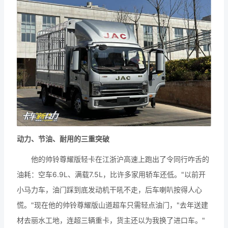
动力、节油、耐用的三重突破
他的帅铃尊耀版轻卡在江浙沪高速上跑出了令同行咋舌的
油耗：空车6.9L、满载7.5L，比许多家用轿车还低。"以前开
小马力车，油门踩到底发动机干吼不走，后车喇叭按得人心
慌。"现在他的帅铃尊耀版山道超车只需轻点油门，"去年送建
材去丽水工地，连超三辆重卡，货主还以为我换了进口车。"