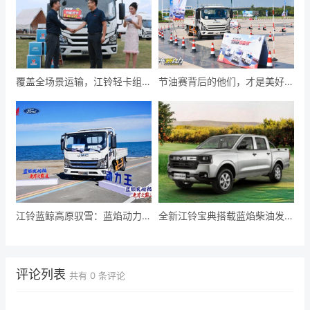
覆盖全场景运输，江铃轻卡组合
节油赛背后的他们，才是美好生
拳出击将能耗成本“打下来”
活的奋斗者
江铃蓝鲸高原驭雪：蓝焰动力在
全新江铃宝典搭载蓝焰柴油发动
缺氧之巅坐实“动力王”
机，即将焕新登场
评论列表
共有
0
条评论