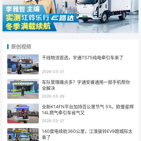
原创视频
干线物流首选，宇通T575纯电牵引车来了
2026-03-31
车队管理痛点多？宇通安睿通用一部手机帮你
全解决
2026-03-29
全新K14FN平台加持百公里节气 5%，欧曼星辉
14L燃气牵引车省气又
2026-03-27
140度电续航360公里，江淮骏铃EV9跑城际太
香了