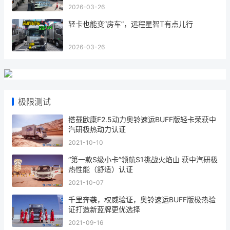
2026-03-26
轻卡也能变“房车”，远程星智T有点儿行
2026-03-26
极限测试
搭载欧康F2.5动力奥铃速运BUFF版轻卡荣获中
汽研极热动力认证
2021-10-10
“第一款S级小卡”领航S1挑战火焰山 获中汽研极
热性能（舒适）认证
2021-10-07
千里奔袭，权威验证，奥铃速运BUFF版极热验
证打造新蓝牌更优选择
2021-09-16