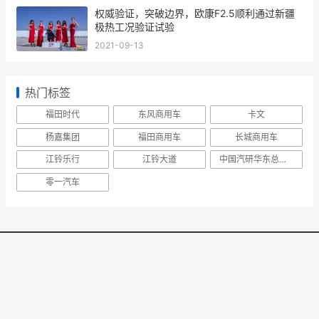
权威验证，突破边界，欧康F2.5顺利通过新疆
极热工况验证试验
2021-09-13
热门标签
福田时代
东风商用车
卡文
杨嘉集团
福田商用车
长城商用车
江铃乐行
江铃大道
中国汽研华东总部举行能力发布会
零一汽车
北京智远达文化发展有限公司
版权所有转载请注明来源《卡车新势力》
备案号：
京ICP备18024615号-1
公安局备案编号：京公
安网备11010802011581号