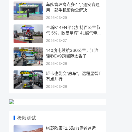
车队管理痛点多？宇通安睿通
用一部手机帮你全解决
2026-03-29
全新K14FN平台加持百公里节
气 5%，欧曼星辉14L燃气牵引
车省气又
2026-03-27
140度电续航360公里，江淮
骏铃EV9跑城际太香了
2026-03-26
轻卡也能变“房车”，远程星智T
有点儿行
2026-03-26
极限测试
搭载欧康F2.5动力奥铃速运