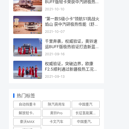
BUFF版轻卡荣获中汽研极热动
力认证
2021-10-10
“第一款S级小卡”领航S1挑战火
焰山 获中汽研极热性能（舒
适）认证
2021-10-07
千里奔袭，权威验证，奥铃速
运BUFF版极热验证打造新蓝牌
更优选择
2021-09-16
权威验证，突破边界，欧康
F2.5顺利通过新疆极热工况验
证试验
2021-09-13
热门标签
自动挡重卡
陕汽商用车
中国重汽
解放轻卡、
奥铃Pro
长征氢能翼展车
豪沃MAX
卡文汽车
中国重汽、