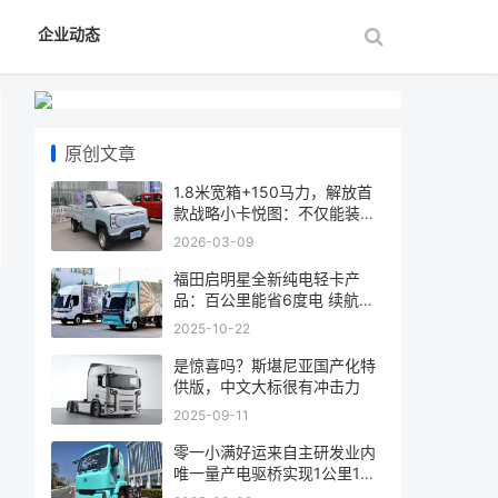
企业动态
原创文章
1.8米宽箱+150马力，解放首
款战略小卡悦图：不仅能装，
更是卡友的“
2026-03-09
福田启明星全新纯电轻卡产
品：百公里能省6度电 续航
607公里
2025-10-22
是惊喜吗？斯堪尼亚国产化特
供版，中文大标很有冲击力
2025-09-11
零一小满好运来自主研发业内
唯一量产电驱桥实现1公里1度
电