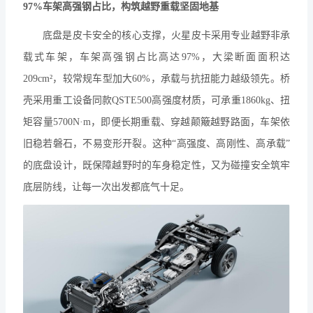
97%车架高强钢占比，构筑越野重载坚固地基
底盘是皮卡安全的核心支撑，火星皮卡采用专业越野非承
载式车架，车架高强钢占比高达
97%，大梁断面面积达
209cm²，较常规车型加大60%，承载与抗扭能力越级领先。桥
壳采用重工设备同款QSTE500高强度材质，可承重1860kg、扭
矩容量5700N·m，即便长期重载、穿越颠簸越野路面，车架依
旧稳若磐石，不易变形开裂。这种“高强度、高刚性、高承载”
的底盘设计，既保障越野时的车身稳定性，又为碰撞安全筑牢
底层防线，让每一次出发都底气十足。