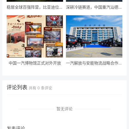
稳居全球百强阵营，比亚迪位列
深耕冷链赛道，中国重汽汕德卡
2026年《财富》世界500强第
以专业实力一路领“鲜”
91位
中国一汽博物馆正式对外开放
一汽解放与安能物流战略合作暨
首批 J6E L2领航辅助车辆交车
仪式隆重举行
评论列表
共有
0
条评论
暂无评论
发表评论