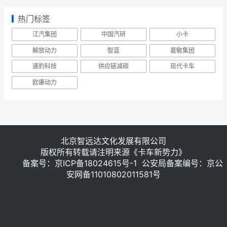
热门标签
江汽集团
中国汽研
小卡
解放动力
智蓝
嘉敏集团
速豹科技
供应链减碳
现代卡车
欧康动力
北京智远达文化发展有限公司
版权所有转载请注明来源《卡车新势力》
备案号：
京ICP备18024615号-1
公安局备案编号：京公
安网备11010802011581号