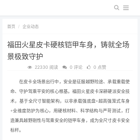
首页
企业动态
福田火星皮卡硬核铠甲车身，铸就全场
景极致守护
22330 阅读
0 评论
0 点赞
在皮卡全场景出行中，安全是征服越野险途、承载重载使
命、守护驾乘平安的核心根基。福田火星皮卡深耕硬派安全技
术，基于全尺寸智能架构，以非承载强底盘
+超高强笼式车身
+全维度防护为核心，用硬核材料、科学结构与严苛测试，打
造兼具越野刚性与驾乘安全的铠甲车身，成为全尺寸皮卡安全
标杆。