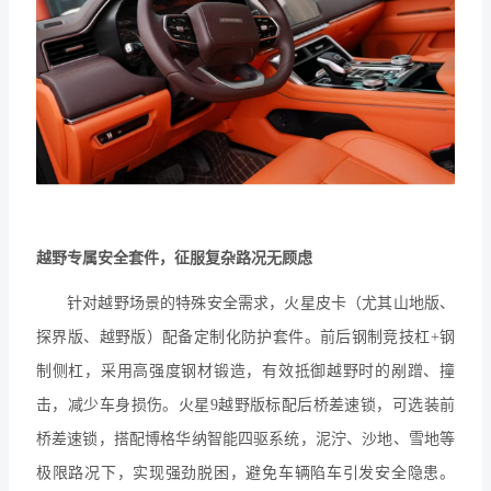
越野专属安全套件，征服复杂路况无顾虑
针对越野场景的特殊安全需求，火星皮卡（尤其山地版、
探界版、越野版）配备定制化防护套件。前后钢制竞技杠
+
钢
制侧杠
，采用高强度钢材锻造，有效抵御越野时的剐蹭、撞
击，减少车身损伤。火星
9越野版标配后桥差速锁，可选装前
桥差速锁，搭配博格华纳智能四驱系统，泥泞、沙地、雪地等
极限路况下，实现强劲脱困，避免车辆陷车引发安全隐患。