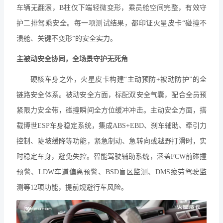
车辆无翻滚，B柱仅下端轻微变形，乘员舱空间完整，有效守
护二排驾乘安全。每一项测试结果，都印证火星皮卡“碰撞不
溃舱、关键不变形”的安全实力。
主被动安全协同，全场景守护无死角
硬核车身之外，火星皮卡构建
“主动预防+被动防护”的全
链路安全体系。被动安全方面，标配双安全气囊，配合全员预
紧限力安全带，碰撞瞬间全方位缓冲冲击。主动安全方面，搭
载博世ESP车身稳定系统，集成ABS+EBD、刹车辅助、牵引力
控制、陡坡缓降等功能，紧急制动、急转向或越野打滑时，实
时稳定车身，避免失控。智能驾驶辅助系统，涵盖FCW前碰撞
预警、LDW车道偏离预警、BSD盲区监测、DMS疲劳驾驶监
测等12项功能，提前规避行车风险。