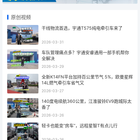
原创视频
干线物流首选，宇通T575纯电牵引车来了
2026-03-31
车队管理痛点多？宇通安睿通用一部手机帮你
全解决
2026-03-29
全新K14FN平台加持百公里节气 5%，欧曼星辉
14L燃气牵引车省气又
2026-03-27
140度电续航360公里，江淮骏铃EV9跑城际太
香了
2026-03-26
轻卡也能变“房车”，远程星智T有点儿行
2026-03-26