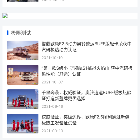
极限测试
搭载欧康F2.5动力奥铃速运BUFF版轻卡荣获中
汽研极热动力认证
2021-10-10
“第一款S级小卡”领航S1挑战火焰山 获中汽研极
热性能（舒适）认证
2021-10-07
千里奔袭，权威验证，奥铃速运BUFF版极热验
证打造新蓝牌更优选择
2021-09-16
权威验证，突破边界，欧康F2.5顺利通过新疆
极热工况验证试验
2021-09-13