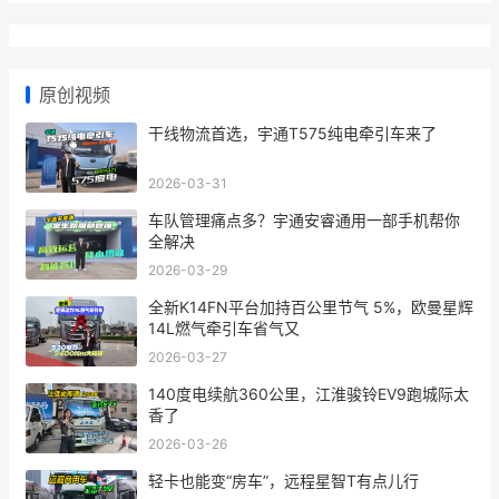
原创视频
干线物流首选，宇通T575纯电牵引车来了
2026-03-31
车队管理痛点多？宇通安睿通用一部手机帮你
全解决