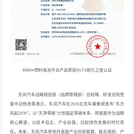
400kW燃料电池平台产品荣获HyTA耐久之星认证
东风汽车战略规划部（品牌管理部）总经理、研发总院党
委书记杨彦鼎表示，东风汽车在2026北京车展重磅发布“东方
风起2030”，以“天净零碳”计划锚定零碳未来，把氢能作为战略
核心赛道，以技术自主、产业自强，扛起绿色发展的时代责
任。未来，东风汽车将依托氢能产业创新联盟，联合政府、产