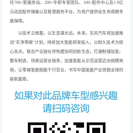
托700+家服务站、200+专职专家团队、100+配件中心及1.8亿
元动态配件储备以及智慧服务平台，为用户提供全生命周期专
属保障。
以技术立根基，以生态谋长远。未来，东风汽车将加速推
动“天净零碳”计划，持续加大氢能研发投入，以耐久技术为核
心支点，联合产业链伙伴构建协同创新生态，打通制储加氢、
整车制造、场景运营全链条，加速氢能从示范运营迈向规模商
用，让零碳氢能赋能千行百业，书写中国氢能产业领跑全球的
崭新篇章。