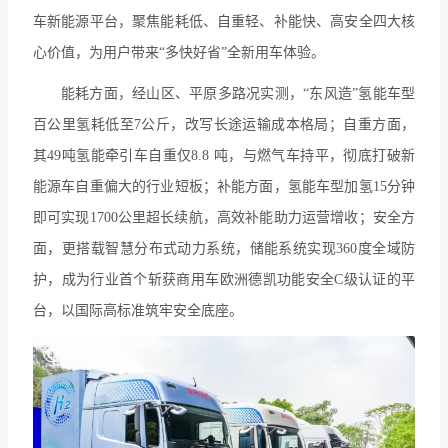
车新能源平台，聚焦能耗低、自重轻、补能快、高安全四大核
心价值，为用户带来“多快好省”全新用车体验。
能耗方面，经山区、平原多路况实测，“东风造”氢能车型
百公里氢耗低至7公斤，改写长途运输成本格局；自重方面，
其49吨氢能牵引车自重仅8.8 吨，与燃气车持平，彻底打破新
能源车自重偏大的行业短板；补能方面，氢能车型加氢15分钟
即可实现1700公里超长续航，高效补能助力运营增收；安全方
面，更搭载智慧分布式动力系统，储能系统实现360度全域防
护，成为行业首个斩获商用车欧洲德凯功能安全C级认证的平
台，以国际高标准筑牢安全底座。