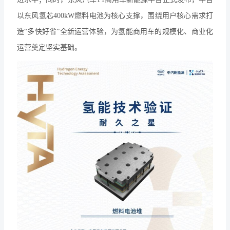
以东风氢芯400kW燃料电池为核心支撑，围绕用户核心需求打
造“多快好省”全新运营体验，为氢能商用车的规模化、商业化
运营奠定坚实基础。