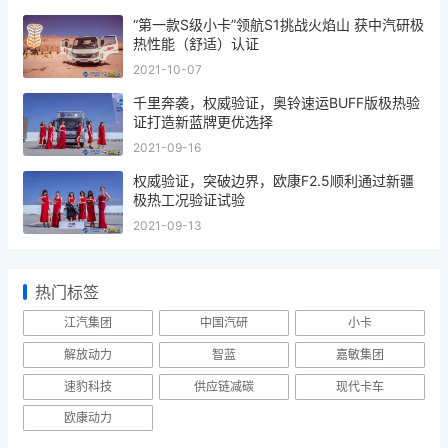
“第一款S级小卡”领航S1挑战火焰山 获中汽研极
热性能（舒适）认证
2021-10-07
千里奔袭，权威验证，奥铃速运BUFF版极热验
证打造新蓝牌更优选择
2021-09-16
权威验证，突破边界，欧康F2.5顺利通过新疆
极热工况验证试验
2021-09-13
热门标签
江汽集团
中国汽研
小卡
解放动力
智蓝
嘉敏集团
速豹科技
供应链减碳
现代卡车
欧康动力