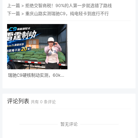
上一篇 >
拒绝交智商税！90%的人第一步就选错了路线
下一篇 >
重庆山路实测瑞驰C9，纯电轻卡到底行不行
瑞驰C9硬核制动实测，60kmh
满载五吨刹停不到20米
评论列表
共有
0
条评论
暂无评论