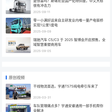
是惊喜吗？斯堪尼亚国产化特供版，中文大标
很有冲击力
2025-09-11
零一小满好运来自主研发业内唯一量产电驱桥
实现1公里1度电
2025-09-09
瑞驰汽车 C5/C3 于 2025 智博会开启预售，全
域智慧重塑商用车
2025-09-05
原创视频
干线物流首选，宇通T575纯电牵引车来了
2026-03-31
车队管理痛点多？宇通安睿通用一部手机帮你
全解决