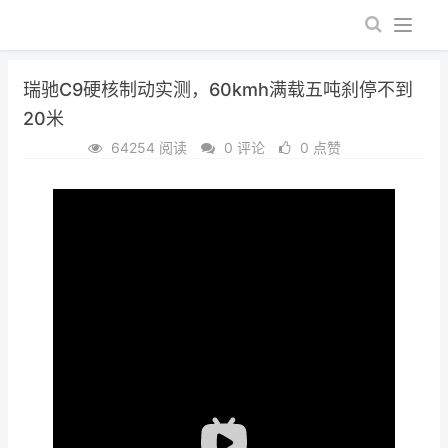
瑞驰C9硬核制动实测，60kmh满载五吨刹停不到
20米
64254 阅读
0 评论
0 点赞