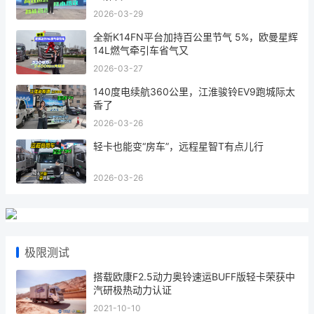
2026-03-29
全新K14FN平台加持百公里节气 5%，欧曼星辉
14L燃气牵引车省气又
2026-03-27
140度电续航360公里，江淮骏铃EV9跑城际太
香了
2026-03-26
轻卡也能变“房车”，远程星智T有点儿行
2026-03-26
极限测试
搭载欧康F2.5动力奥铃速运BUFF版轻卡荣获中
汽研极热动力认证
2021-10-10