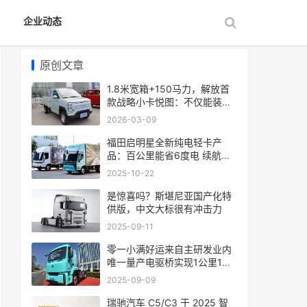
企业动态
原创文章
1.8米宽箱+150马力，解放首
款战略小卡悦图：不仅能装，
更是卡友的“
2026-03-09
福田启明星全新纯电轻卡产
品：百公里能省6度电 续航
607公里
2025-10-22
是惊喜吗？斯堪尼亚国产化特
供版，中文大标很有冲击力
2025-09-11
零一小满好运来自主研发业内
唯一量产电驱桥实现1公里1度
电
2025-09-09
瑞驰汽车 C5/C3 于 2025 智