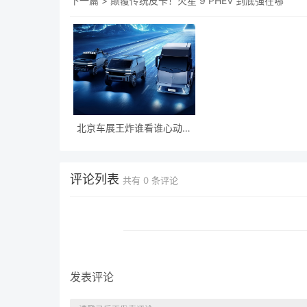
下一篇 >
颠覆传统皮卡！火星 9 PHEV 到底强在哪
北京车展王炸谁看谁心动！
广汽领程三款新品全解析
评论列表
共有
0
条评论
发表评论