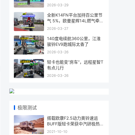
2026-03-29
全新K14FN平台加持百公里节
气 5%，欧曼星辉14L燃气牵引
车省气又
2026-03-27
140度电续航360公里，江淮
骏铃EV9跑城际太香了
2026-03-26
轻卡也能变“房车”，远程星智T
有点儿行
2026-03-26
极限测试
搭载欧康F2.5动力奥铃速运
BUFF版轻卡荣获中汽研极热动
力认证
2021-10-10