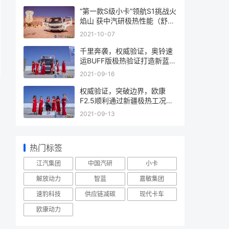
“第一款S级小卡”领航S1挑战火
焰山 获中汽研极热性能（舒
适）认证
2021-10-07
千里奔袭，权威验证，奥铃速
运BUFF版极热验证打造新蓝牌
更优选择
2021-09-16
权威验证，突破边界，欧康
F2.5顺利通过新疆极热工况验
证试验
2021-09-13
热门标签
江汽集团
中国汽研
小卡
解放动力
智蓝
嘉敏集团
速豹科技
供应链减碳
现代卡车
欧康动力