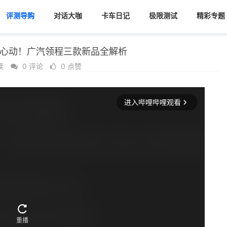
评测导购
对话大咖
卡车日记
极限测试
精彩专题
心动！广汽领程三款新品全解析
读
0 评论
0 点赞