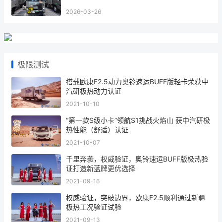
2026-03-26
极限测试
搭载欧康F2.5动力奥铃速运BUFF版轻卡荣获中
汽研极热动力认证
2021-10-10
“第一款S级小卡”领航S1挑战火焰山 获中汽研极
热性能（舒适）认证
2021-10-07
千里奔袭，权威验证，奥铃速运BUFF版极热验
证打造新蓝牌更优选择
2021-09-16
权威验证，突破边界，欧康F2.5顺利通过新疆
极热工况验证试验
2021-09-13