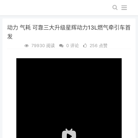
动力 气耗 可靠三大升级星辉动力13L燃气牵引车首
发
79930 阅读
0 评论
256 点赞