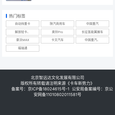
热门标签
自动挡重卡
陕汽商用车
中国重汽
解放轻卡、
奥铃Pro
长征氢能翼展车
豪沃MAX
卡文汽车
中国重汽、
福瑞通
北京智远达文化发展有限公司
版权所有转载请注明来源《卡车新势力》
备案号：
京ICP备18024615号-1
公安局备案编号：京公
安网备11010802011581号