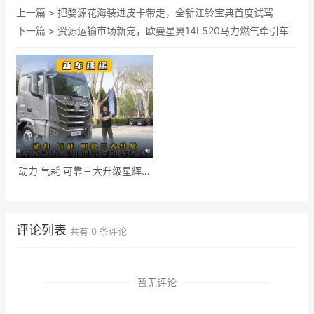
上一篇 >
把婺源花海装进皮卡带走，全新江铃宝典首度试驾
下一篇 >
资源运输市场新宠，欧曼星翼14L520马力燃气牵引车
动力 气耗 可靠三大升级星辉动
力13L燃气牵引车首发
评论列表
共有
0
条评论
暂无评论