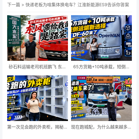
下一篇 >
快递老板为啥集体换电车？江淮新能源ES9告诉你答案
砂石料运输老司机班鹏飞 东风
65方货箱+10吨承载，短倒运
带给我的，是踏实
输新选择DF-60来了
第一次见会跑的外卖柜，揭秘东
现在跑城配，为什么越来越多人
风DF-8智能送餐车
选纯电小卡？