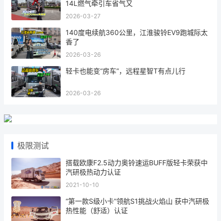
14L燃气牵引车省气又
2026-03-27
140度电续航360公里，江淮骏铃EV9跑城际太
香了
2026-03-26
轻卡也能变“房车”，远程星智T有点儿行
2026-03-26
极限测试
搭载欧康F2.5动力奥铃速运BUFF版轻卡荣获中
汽研极热动力认证
2021-10-10
“第一款S级小卡”领航S1挑战火焰山 获中汽研极
热性能（舒适）认证