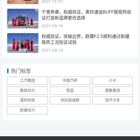
2021-10-07
千里奔袭，权威验证，奥铃速运BUFF版极热验
证打造新蓝牌更优选择
2021-09-16
权威验证，突破边界，欧康F2.5顺利通过新疆
极热工况验证试验
2021-09-13
热门标签
江汽集团
中国汽研
小卡
解放动力
智蓝
嘉敏集团
速豹科技
供应链减碳
现代卡车
欧康动力