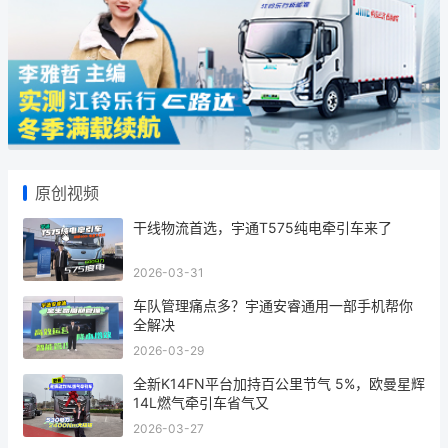
原创视频
干线物流首选，宇通T575纯电牵引车来了
2026-03-31
车队管理痛点多？宇通安睿通用一部手机帮你
全解决
2026-03-29
全新K14FN平台加持百公里节气 5%，欧曼星辉
14L燃气牵引车省气又
2026-03-27