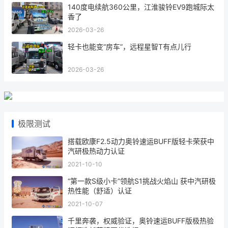
140度电续航360公里，江淮骏铃EV9跑城际太
香了
2026-03-26
轻卡也能变“房车”，远程星智T有点儿行
2026-03-26
极限测试
搭载欧康F2.5动力奥铃速运BUFF版轻卡荣获中
汽研极热动力认证
2021-10-10
“第一款S级小卡”领航S1挑战火焰山 获中汽研极
热性能（舒适）认证
2021-10-07
千里奔袭，权威验证，奥铃速运BUFF版极热验