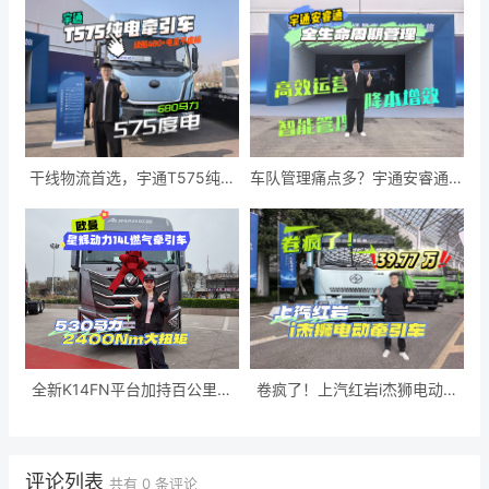
干线物流首选，宇通T575纯电
车队管理痛点多？宇通安睿通用
牵引车来了
一部手机帮你全解决
全新K14FN平台加持百公里节
卷疯了！上汽红岩i杰狮电动牵
气 5%，欧曼星辉14L燃气牵引
引车仅 39.77 万，配置拉满还
车省气又有劲
零息
评论列表
共有
0
条评论