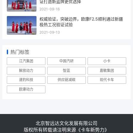
证打造新蓝牌更优选择
2021-09-16
权威验证，突破边界，欧康F2.5顺利通过新疆
极热工况验证试验
2021-09-13
热门标签
江汽集团
中国汽研
小卡
解放动力
智蓝
嘉敏集团
速豹科技
供应链减碳
现代卡车
欧康动力
北京智远达文化发展有限公司
版权所有转载请注明来源《卡车新势力》