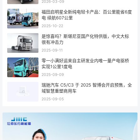
2026-03-09
福田启明星全新纯电轻卡产品：百公里能省6度
电 续航607公里
2025-10-22
是惊喜吗？斯堪尼亚国产化特供版，中文大标
很有冲击力
2025-09-11
零一小满好运来自主研发业内唯一量产电驱桥
实现1公里1度电
2025-09-09
瑞驰汽车 C5/C3 于 2025 智博会开启预售，全
域智慧重塑商用车
2025-09-05