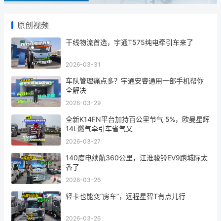
原创视频
干线物流首选，宇通T575纯电牵引车来了
2026-03-31
车队管理痛点多？宇通安睿通用一部手机帮你
全解决
2026-03-29
全新K14FN平台加持百公里节气 5%，欧曼星辉
14L燃气牵引车省气又
2026-03-27
140度电续航360公里，江淮骏铃EV9跑城际太
香了
2026-03-26
轻卡也能变“房车”，远程星智T有点儿行
2026-03-26