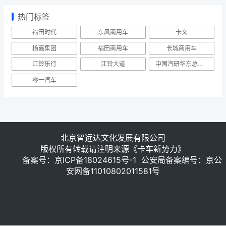
热门标签
福田时代
东风商用车
卡文
杨嘉集团
福田商用车
长城商用车
江铃乐行
江铃大道
中国汽研华东总部举行能力发布会
零一汽车
北京智远达文化发展有限公司
版权所有转载请注明来源《卡车新势力》
备案号：
京ICP备18024615号-1
公安局备案编号：京公
安网备11010802011581号