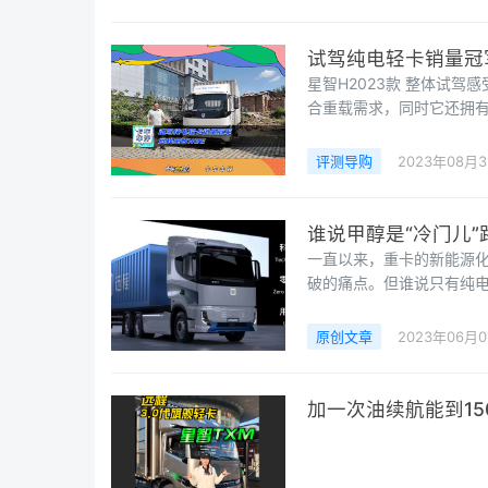
程用户服务体验日合影“双星
试驾纯电轻卡销量冠军
星智H2023款 整体试驾感受 非常舒适 动力非常的优秀，而且还有三级的能量回收系统，更加适
合重载需求，同时它还拥
政策，能够让消费者打消
成为了近两年来整个电动
评测导购
2023年08月3
谁说甲醇是“冷门儿
一直以来，重卡的新能源
破的痛点。但谁说只有纯电
域，远程新能源商用车一马
中国品牌，用实际行动为新
原创文章
2023年06月0
首个正向研发的新能源重卡
加一次油续航能到15