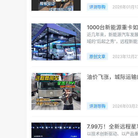
评测导购
2026年01月1
1000台新能源重卡
近几年来，新能源汽车发
域的“后起之秀”，远程新能
2023远程日上公布了最新
新能源商用车的市场占有率
原创文章
2023年12月2
次远程日不仅发布了远程
油价飞涨，城际运输
评测导购
2026年03月
7.99万！全新远程
以技术创新驱动、以产品重