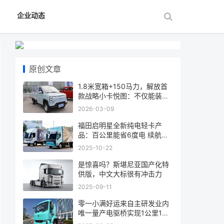
企业动态
原创文章
1.8米宽箱+150马力，解放首
款战略小卡悦图：不仅能装，
更是卡友的“
2026-03-09
福田启明星全新纯电轻卡产
品：百公里能省6度电 续航
607公里
2025-10-22
是惊喜吗？斯堪尼亚国产化特
供版，中文大标很有冲击力
2025-09-11
零一小满好运来自主研发业内
唯一量产电驱桥实现1公里1度
电