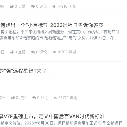
3日
0 点赞
0
评论
77910 浏览
如何跑出一个“小目标”？2023远程日告诉你答案
展势头迅猛，不少车企纷纷入局新能源，但在其中，作为进军商用车领
源商用车却凭借亮眼的市场成绩跑出了“黑马”之势。12月21日，在
数据，2023年1到11月，新能源商用车渗透率达到10.9%，其中，远程
达到了21.6%，也就是说，五台新能源商用车中，就有一台是远程。此
1日
0 点赞
0
评论
18705 浏览
新能源商用车的技
的“强”远程星智T来了！
22日
0 点赞
0
评论
73721 浏览
星享V7E重磅上市，定义中国后百VAN时代新标准
新定义价值。2025年6月30日，远程新能源商用车正式举行“全新远程