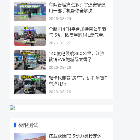
车队管理痛点多？宇通安睿通
用一部手机帮你全解决
2026-03-29
全新K14FN平台加持百公里节
气 5%，欧曼星辉14L燃气牵引
车省气又
2026-03-27
140度电续航360公里，江淮
骏铃EV9跑城际太香了
2026-03-26
轻卡也能变“房车”，远程星智T
有点儿行
2026-03-26
极限测试
搭载欧康F2.5动力奥铃速运