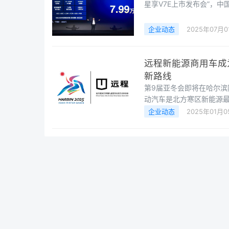
星享V7E上市发布会”，中
市，并现场发布7大购车权
优势，重新定义城配、城际
企业动态
2025年07月0
行业竞争的逐渐白热化，
远程新能源商用车成
新路线
第9届亚冬会即将在哈尔
动汽车是北方寒区新能源
下商用车品牌——远程也
企业动态
2025年01月0
能源商用车集团CEO范现
为具有中国特色的新质生