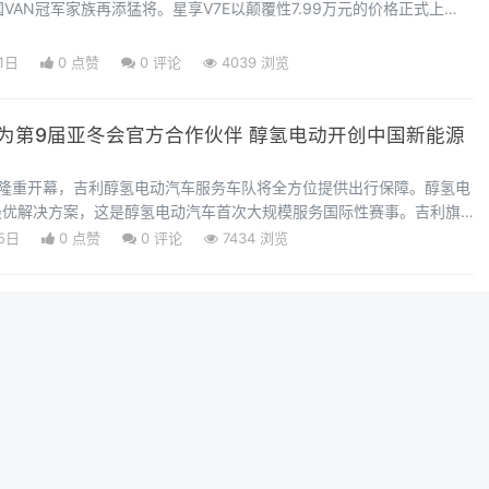
国VAN冠军家族再添猛将。星享V7E以颠覆性7.99万元的价格正式上
益，一举打破行业内卷，以“智慧驾控、优享空间、全能百变”三大核心
物流市场价值生态。7.99万没有“起”，科技重构价值认知随着物流运输
1日
0 点赞
0
评论
4039 浏览
用户养车用车
为第9届亚冬会官方合作伙伴 醇氢电动开创中国新能源
滨隆重开幕，吉利醇氢电动汽车服务车队将全方位提供出行保障。醇氢电
最优解决方案，这是醇氢电动汽车首次大规模服务国际性赛事。吉利旗
作为第9届亚冬会官方合作伙伴，将在城市侧提供公共出行服务。远程新
5日
0 点赞
0
评论
7434 浏览
军表示，醇氢电动汽车能够大规模服务亚冬会，标志着醇氢电动产业作
产力实现从案例示范到规模运营的巨大跨