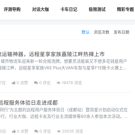
评测导购
对话大咖
卡车日记
极限测试
精彩专题
默认
浏览次数
发布日期
物流运输神器，远程星享家族嘉陵江畔热辣上市
，城市物流车迎来新一轮合规洗牌。想要灵活能装又不想多花钱是用户
陵江畔，远程星享家族V6E Plus大VAN车型与星享F1E微卡火爆上
急先锋。城市物流绿色升级在即，专属智能架构满足多元需求近几年
化进程加速以及消费升级的推进，城市配送市场的规模不断扩大。与此
07日
0 点赞
0
评论
18479 浏览
及双碳战略的落地也急需城市物流加
” 远程服务体验日走进成都
e路同行”为主题的远程用户服务体验日（成都站）暨双星计划启动仪式在
行，行业大咖、远程卡友及行业主流媒体等60余人参加本次活动。远
服务方面不断加码，在继2023年相继推出“程心服务”品牌和“6e”微
动中又正式启动“双星”计划，并举行首场“程心圆桌会”与用户座谈。远
30日
0 点赞
0
评论
20035 浏览