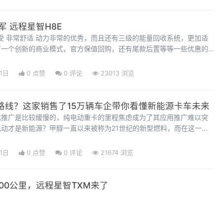
计划”发布&n
 远程星智H8E
有一个创新的商业模式，官方保值回购，还有尾款后置等等一些优惠的
购买纯电动轻卡的忧虑。可以说这一些列的因素决定下，使得这款车型
轻卡行业内，最受欢迎的一款车型。
1日
0 点赞
0
评论
23013 浏览
”路线？这家销售了15万辆车企带你看懂新能源卡车未来
化推广是比较缓慢的，纯电动重卡的里程焦虑成为了其应用推广难以突
动才是新能源？甲醇一直以来被称为21世纪的新型燃料，而在这一领
当先，凭借多能源并举的战略，率先成为全球首个达成15万辆销量的
能源商用车的未来带来更加多元化的选择。5月30日，远程推出国内
1日
0 点赞
0
评论
21674 浏览
数智架构GXA-T，并发布了基于该
00公里，远程星智TXM来了