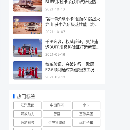
BUFF版轻卡荣获中汽研极热动
力认证
2021-10-10
“第一款S级小卡”领航S1挑战火
焰山 获中汽研极热性能（舒
适）认证
2021-10-07
千里奔袭，权威验证，奥铃速
运BUFF版极热验证打造新蓝牌
更优选择
2021-09-16
权威验证，突破边界，欧康
F2.5顺利通过新疆极热工况验
证试验
2021-09-13
热门标签
江汽集团
中国汽研
小卡
解放动力
智蓝
嘉敏集团
速豹科技
供应链减碳
现代卡车