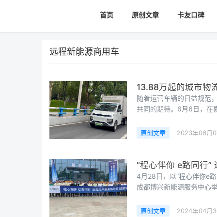
首页
原创文章
卡友口碑
远程新能源商用车
13.88万起的城市
随着运营车辆的日益规范
共同的期待。6月6日，在嘉
市，带来用户急需的赚钱
来，随着商贸流通、城市
原创文章
2023年06月
同时，蓝天保卫战号召以
“程心伴你 e路同行
4月28日，以“程心伴你
成都博兴新能源服务中心举
程用行动诠释以用户为先，在
生态服务模式后，在本次活
原创文章
2024年04月