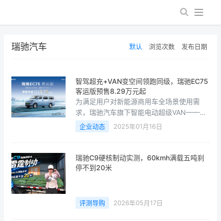
瑞驰汽车
默认
浏览次数
发布日期
智驾超充+VAN变空间领跑同级，瑞驰EC75
客运版预售8.29万元起
为满足用户对新能源商用车全场景使用需
求，瑞驰汽车旗下智能电动超级VAN——瑞
驰EC75，将推出客运版车型，并于1月16日
企业动态
2025年01月16日
开启预售，智驾版抢鲜价8.29万元起。瑞驰
EC75客运版引入了灵活多变的座椅布局设
计，凭借独特的路权优势及宜商宜家的特
瑞驰C9硬核制动实测，60kmh满载五吨刹
性，为用户提供更多创富选择。尤为值得一
停不到20米
提的是，作为行业首款配备智驾与超充功能
的客运车型，它将为用户带来智能、安全、
高效的创富全新体验。在预售期间下订，用
评测导购
2026年05月17日
户可享受以