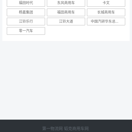
千里奔袭，权威验证，奥铃速运BUFF版极热验
证打造新蓝牌更优选择
2021-09-16
权威验证，突破边界，欧康F2.5顺利通过新疆
极热工况验证试验
2021-09-13
热门标签
福田时代
东风商用车
卡文
杨嘉集团
福田商用车
长城商用车
江铃乐行
江铃大道
中国汽研华东总部举行能力发布会
零一汽车
第一物流网
韬克商用车网