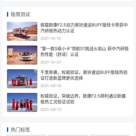
2026-03-27
140度电续航360公里，江淮骏铃EV9跑城际太
香了
2026-03-26
轻卡也能变“房车”，远程星智T有点儿行
2026-03-26
极限测试
搭载欧康F2.5动力奥铃速运BUFF版轻卡荣获中
汽研极热动力认证
2021-10-10
“第一款S级小卡”领航S1挑战火焰山 获中汽研极
热性能（舒适）认证
2021-10-07